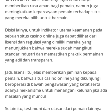
memberikan rasa aman bagi pemain, namun juga
meningkatkan kepercayaan pemain terhadap situs
yang mereka pilih untuk bermain.
Disisi lainya, untuk indikator utama keamanan pada
sebuah situs casino online juga dapat dilihat dari
lisensi dan regulasi yang dimiliki mereka. yang
menunjukkan bahwa mereka sudah mengikuti
standar industri dan memastikan praktik permainan
yang adil dan transparan.
Jadi, lisensi itu jelas memberikan jaminan kepada
pemain, bahwa situs casino online yang dikunjungi
beroperasi di bawah pengawasan yang ketat serta
adanya mekanisme untuk menangani keluhan jika ada
masalah yang muncul.
Selain itu, testimoni dan ulasan dari pemain lainnya