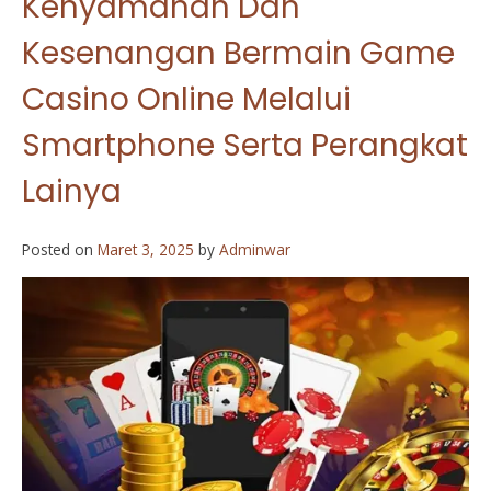
Kenyamanan Dan
Kesenangan Bermain Game
Casino Online Melalui
Smartphone Serta Perangkat
Lainya
Posted on
Maret 3, 2025
by
Adminwar