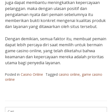
juga dapat membantu meningkatkan kepercayaan
pelanggan. maka dengan ulasan positif dan
pengalaman nyata dari pemain sebelumnya itu
memberikan bukti konkret mengenai kualitas produk
dan layanan yang ditawarkan oleh situs tersebut.
Dengan demikian, semua faktor itu, membuat pemain
dapat lebih percaya diri saat memilih untuk bermain
game casino online, yang telah diketahui bahwa
keamanan dan kepercayaan mereka adalah prioritas
utama bagi penyedia layanan.
Posted in
Casino Online
Tagged
casino online
,
game casino
online
Cari