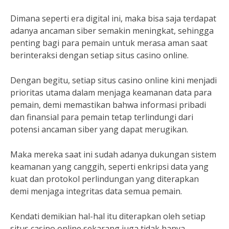
Dimana seperti era digital ini, maka bisa saja terdapat
adanya ancaman siber semakin meningkat, sehingga
penting bagi para pemain untuk merasa aman saat
berinteraksi dengan setiap situs casino online.
Dengan begitu, setiap situs casino online kini menjadi
prioritas utama dalam menjaga keamanan data para
pemain, demi memastikan bahwa informasi pribadi
dan finansial para pemain tetap terlindungi dari
potensi ancaman siber yang dapat merugikan.
Maka mereka saat ini sudah adanya dukungan sistem
keamanan yang canggih, seperti enkripsi data yang
kuat dan protokol perlindungan yang diterapkan
demi menjaga integritas data semua pemain.
Kendati demikian hal-hal itu diterapkan oleh setiap
situs casino online sekarang juga tidak hanya