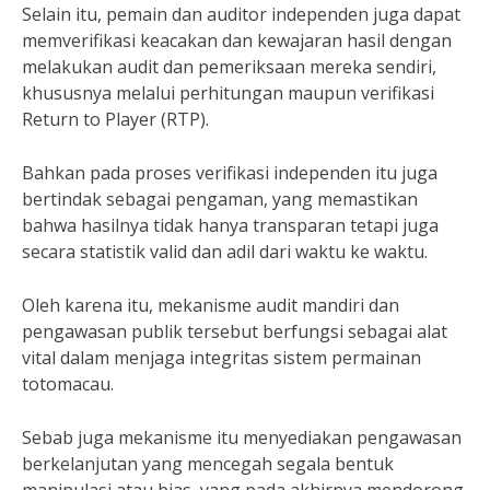
Selain itu, pemain dan auditor independen juga dapat
memverifikasi keacakan dan kewajaran hasil dengan
melakukan audit dan pemeriksaan mereka sendiri,
khususnya melalui perhitungan maupun verifikasi
Return to Player (RTP).
Bahkan pada proses verifikasi independen itu juga
bertindak sebagai pengaman, yang memastikan
bahwa hasilnya tidak hanya transparan tetapi juga
secara statistik valid dan adil dari waktu ke waktu.
Oleh karena itu, mekanisme audit mandiri dan
pengawasan publik tersebut berfungsi sebagai alat
vital dalam menjaga integritas sistem permainan
totomacau.
Sebab juga mekanisme itu menyediakan pengawasan
berkelanjutan yang mencegah segala bentuk
manipulasi atau bias, yang pada akhirnya mendorong