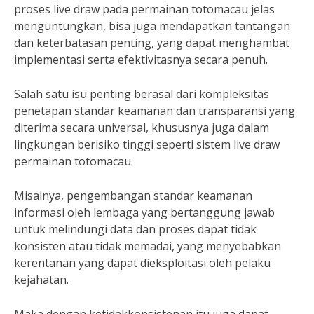
proses live draw pada permainan totomacau jelas
menguntungkan, bisa juga mendapatkan tantangan
dan keterbatasan penting, yang dapat menghambat
implementasi serta efektivitasnya secara penuh.
Salah satu isu penting berasal dari kompleksitas
penetapan standar keamanan dan transparansi yang
diterima secara universal, khususnya juga dalam
lingkungan berisiko tinggi seperti sistem live draw
permainan totomacau.
Misalnya, pengembangan standar keamanan
informasi oleh lembaga yang bertanggung jawab
untuk melindungi data dan proses dapat tidak
konsisten atau tidak memadai, yang menyebabkan
kerentanan yang dapat dieksploitasi oleh pelaku
kejahatan.
Maka dengan ketidakkonsistenan itu juga dapat