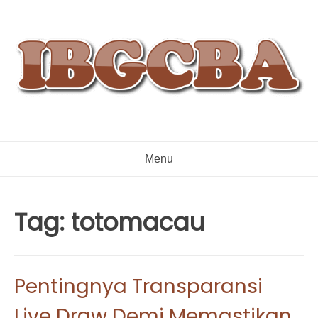
Skip
to
content
Menu
Tag:
totomacau
Pentingnya Transparansi
Live Draw Demi Memastikan