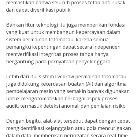
memastikan bahwa seluruh proses tetap anti-rusak
dan dapat diverifikasi publik.
Bahkan fitur teknologi itu juga memberikan fondasi
yang kuat untuk membangun kepercayaan dalam
sistem permainan totomacau, karena semua
pemangku kepentingan dapat secara independen
memverifikasi integritas proses tanpa hanya
bergantung pada pernyataan penyelenggara.
Lebih dari itu, sistem livedraw permainan totomacau
juga didukung kecerdasan buatan (AI) dan algoritma
pembelajaran mesin yang semakin banyak digunakan
untuk mengotomatiskan berbagai aspek proses
audit, termasuk deteksi anomali dan penilaian risiko.
Dengan begitu, alat-alat tersebut dapat dengan cepat
mengidentifikasi kejanggalan atau pola mencurigakan
dalam data, memberikan peringatan secara real-time,