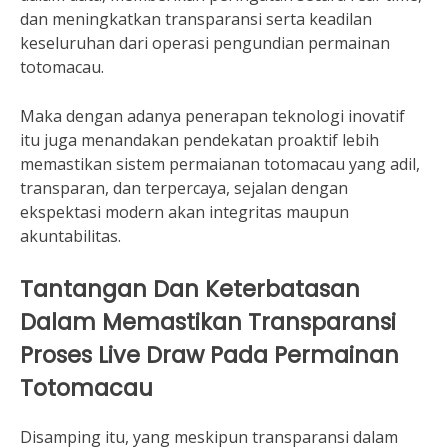
dan meningkatkan transparansi serta keadilan
keseluruhan dari operasi pengundian permainan
totomacau.
Maka dengan adanya penerapan teknologi inovatif
itu juga menandakan pendekatan proaktif lebih
memastikan sistem permaianan totomacau yang adil,
transparan, dan terpercaya, sejalan dengan
ekspektasi modern akan integritas maupun
akuntabilitas.
Tantangan Dan Keterbatasan
Dalam Memastikan Transparansi
Proses Live Draw Pada Permainan
Totomacau
Disamping itu, yang meskipun transparansi dalam