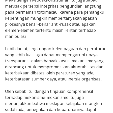
merusak persepsi integritas pengundian langsung
pada permainan totomacau, karena para pemangku
kepentingan mungkin mempertanyakan apakah
prosesnya benar-benar anti-rusak atau apakah
elemen-elemen tertentu masih rentan terhadap
manipulasi.
Lebih lanjut, lingkungan kelembagaan dan peraturan
yang lebih luas juga dapat mempengaruhi upaya
transparansi. dalam banyak kasus, mekanisme yang
dirancang untuk mempromosikan akuntabilitas dan
keterbukaan dibatasi oleh peraturan yang ada,
keterbatasan sumber daya, atau inersia organisasi.
Oleh sebab itu, dengan tinjauan komprehensif
terhadap mekanisme-mekanisme itu juga
menunjukkan bahwa meskipun kebijakan mungkin
sudah ada, penegakan dan kepatuhannya dapat