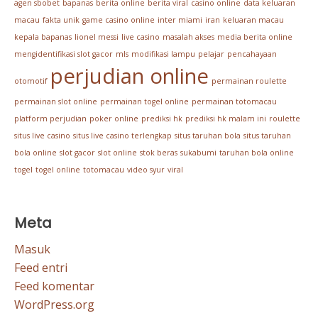
agen sbobet
bapanas
berita online
berita viral
casino online
data keluaran
macau
fakta unik
game casino online
inter miami
iran
keluaran macau
kepala bapanas
lionel messi
live casino
masalah akses
media berita online
mengidentifikasi slot gacor
mls
modifikasi lampu
pelajar
pencahayaan
perjudian online
otomotif
permainan roulette
permainan slot online
permainan togel online
permainan totomacau
platform perjudian
poker online
prediksi hk
prediksi hk malam ini
roulette
situs live casino
situs live casino terlengkap
situs taruhan bola
situs taruhan
bola online
slot gacor
slot online
stok beras
sukabumi
taruhan bola online
togel
togel online
totomacau
video syur
viral
Meta
Masuk
Feed entri
Feed komentar
WordPress.org