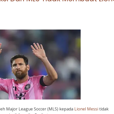
oleh Major League Soccer (MLS) kepada
Lionel Messi
tidak