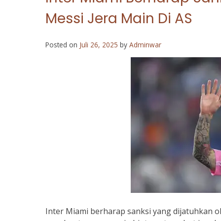
Messi Jera Main Di AS
Posted on
Juli 26, 2025
by
Adminwar
Inter Miami berharap sanksi yang dijatuhkan 