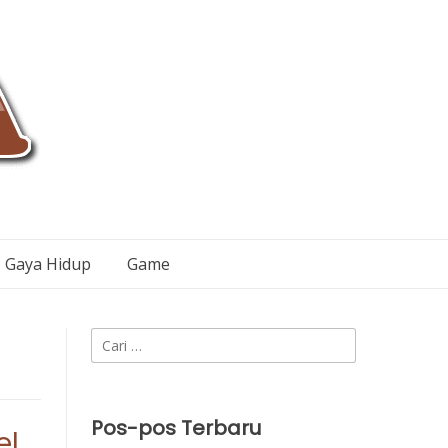
Gaya Hidup
Game
Cari
untuk:
Pos-pos Terbaru
el