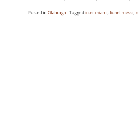
Posted in
Olahraga
Tagged
inter miami
,
lionel messi
,